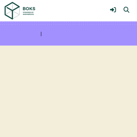
Updates Vleuten Versterkt
Meer
Service & help
Sneltoetsen