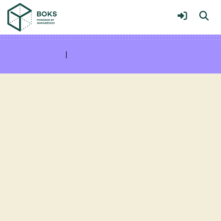
MediaBOKS
Meer
Service & help
Sneltoetsen