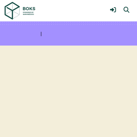
ToolBOKS
Meer
Service & help
Sneltoetsen