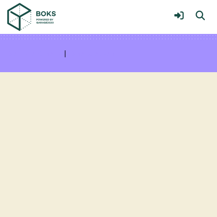
Over Vleuten Versterkt
Meer
Service & help
Sneltoetsen