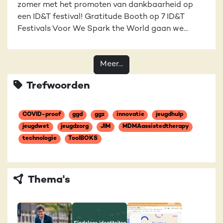
zomer met het promoten van dankbaarheid op
een ID&T festival! Gratitude Booth op 7 ID&T
Festivals Voor We Spark the World gaan we...
Meer…
Trefwoorden
COVID-proof
ggd
ggz
innovatie
jeugdhulp
jeugdwet
jeugdzorg
JIM
MDMAassistedtherapy
technologie
ToolBOKS
Thema's