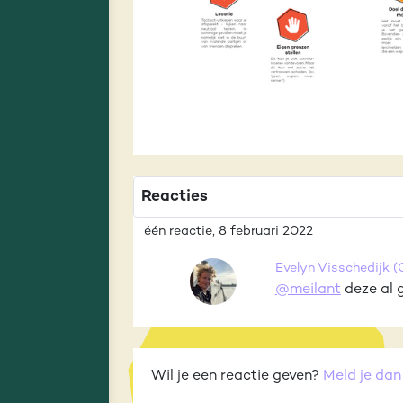
Reacties
één reactie, 8 februari 2022
Evelyn Visschedijk
(
@meilant
deze al 
Wil je een reactie geven?
Meld je dan