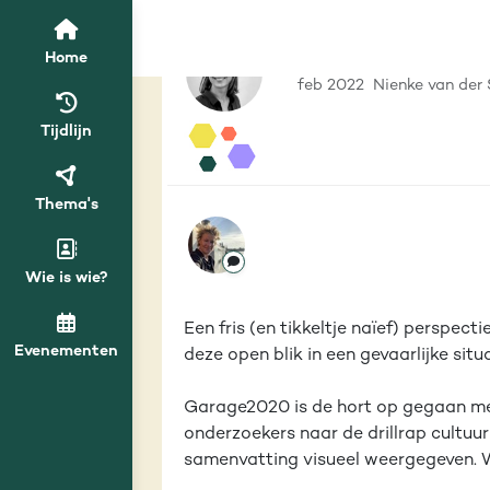
Voor iedereen
Tijdlijn
van het
Safety First
Home
feb 2022
Nienke van der 
Tijdlijn
Thema's
Wie is wie?
Een fris (en tikkeltje naïef) perspec
Evenementen
deze open blik in een gevaarlijke situ
Garage2020 is de hort op gegaan met 
onderzoekers naar de drillrap cultuur
samenvatting visueel weergegeven. 