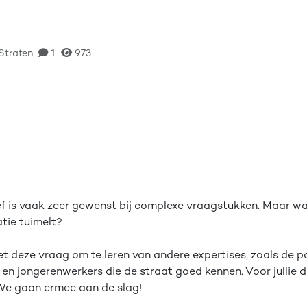
 thema
Leden
Evenementen
van het thema
Straten
1
973
tief is vaak zeer gewenst bij complexe vraagstukken. Maar wa
atie tuimelt?
deze vraag om te leren van andere expertises, zoals de pol
 en jongerenwerkers die de straat goed kennen. Voor jullie d
We gaan ermee aan de slag!