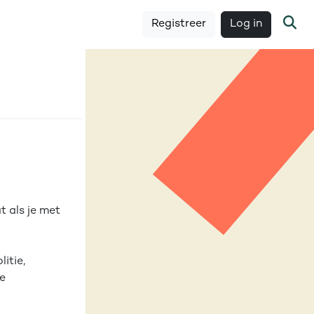
Registreer
Log in
t als je met
itie,
e